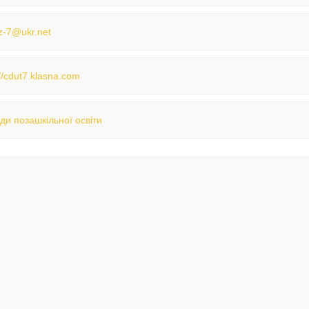
z-7@ukr.net
://cdut7.klasna.com
ди позашкільної освіти