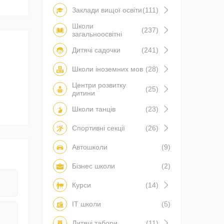
Заклади вищої освіти
(111)
Школи
(237)
загальноосвітні
Дитячі садочки
(241)
Школи іноземних мов
(28)
Центри розвитку
(25)
дитини
Школи танців
(23)
Спортивні секції
(26)
Автошколи
(9)
Бізнес школи
(2)
Курси
(14)
IT школи
(5)
Дитячі табори
(11)