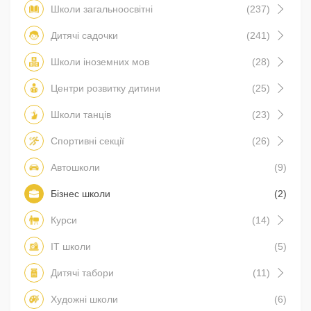
Школи загальноосвітні
(237)
Дитячі садочки
(241)
Школи іноземних мов
(28)
Центри розвитку дитини
(25)
Школи танців
(23)
Спортивні секції
(26)
Автошколи
(9)
Бізнес школи
(2)
Курси
(14)
IT школи
(5)
Дитячі табори
(11)
Художні школи
(6)