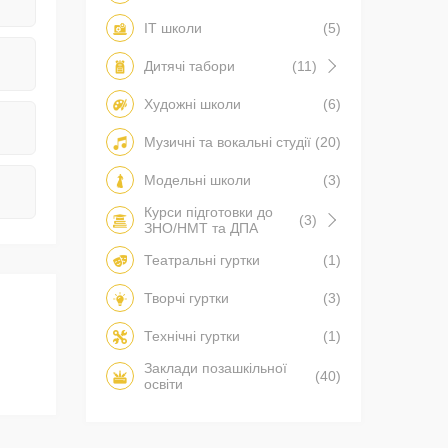
IT школи
(5)
Дитячі табори
(11)
Художні школи
(6)
Музичні та вокальні студії
(20)
Модельні школи
(3)
Курси підготовки до
(3)
ЗНО/НМТ та ДПА
Театральні гуртки
(1)
Творчі гуртки
(3)
Технічні гуртки
(1)
Заклади позашкільної
(40)
освіти