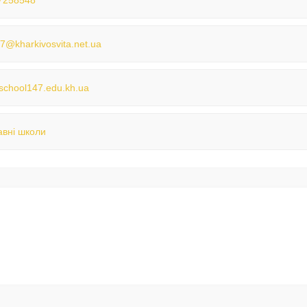
7258548
7@kharkivosvita.net.ua
//school147.edu.kh.ua
вні школи