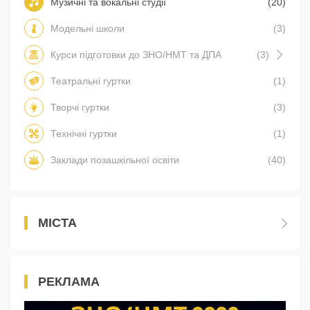
Музичні та вокальні студії
(20)
Модельні школи
(3)
Курси підготовки до ЗНО/НМТ та ДПА
(3)
Театральні гуртки
(1)
Творчі гуртки
(3)
Технічні гуртки
(1)
Заклади позашкільної освіти
(40)
МІСТА
РЕКЛАМА