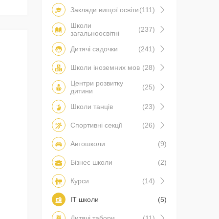
Заклади вищої освіти
(111)
Школи
(237)
загальноосвітні
Дитячі садочки
(241)
Школи іноземних мов
(28)
Центри розвитку
(25)
дитини
Школи танців
(23)
Спортивні секції
(26)
Автошколи
(9)
Бізнес школи
(2)
Курси
(14)
IT школи
(5)
Дитячі табори
(11)