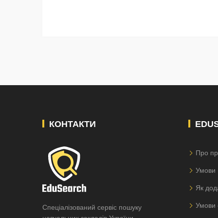
КОНТАКТИ
EDU
Про пр
Умови 
Як дод
Умови 
Спеціалізований сервіс пошуку