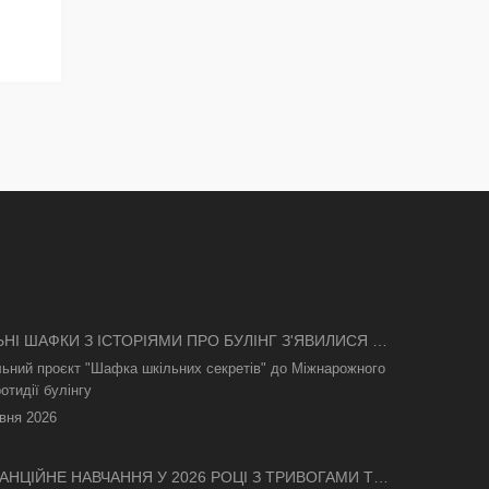
ЬНІ ШАФКИ З ІСТОРІЯМИ ПРО БУЛІНГ З'ЯВИЛИСЯ В
І
льний проєкт "Шафка шкільних секретів" до Міжнарожного
отидії булінгу
вня 2026
АНЦІЙНЕ НАВЧАННЯ У 2026 РОЦІ З ТРИВОГАМИ ТА