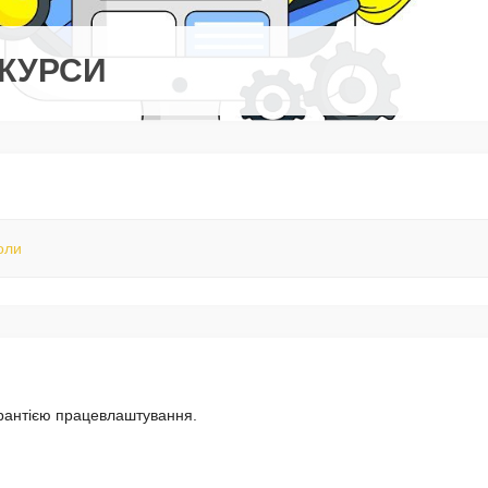
-КУРСИ
оли
арантією працевлаштування.