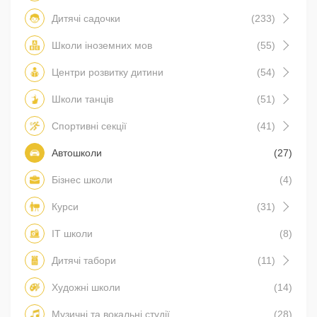
Дитячі садочки
(233)
Школи іноземних мов
(55)
Центри розвитку дитини
(54)
Школи танців
(51)
Спортивні секції
(41)
Автошколи
(27)
Бізнес школи
(4)
Курси
(31)
IT школи
(8)
Дитячі табори
(11)
Художні школи
(14)
Музичні та вокальні студії
(28)