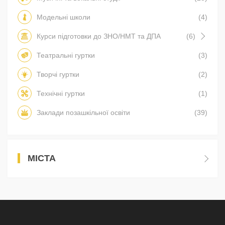
Модельні школи
(4)
Курси підготовки до ЗНО/НМТ та ДПА
(6)
Театральні гуртки
(3)
Творчі гуртки
(2)
Технічні гуртки
(1)
Заклади позашкільної освіти
(39)
МІСТА