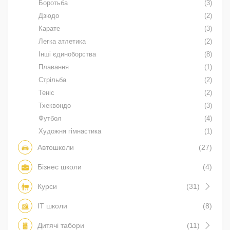
Боротьба
(3)
Дзюдо
(2)
Карате
(3)
Легка атлетика
(2)
Інші єдиноборства
(8)
Плавання
(1)
Стрільба
(2)
Теніс
(2)
Тхеквондо
(3)
Футбол
(4)
Художня гімнастика
(1)
Автошколи
(27)
Бізнес школи
(4)
Курси
(31)
IT школи
(8)
Дитячі табори
(11)