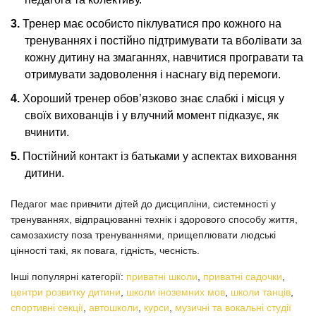
Тренер має особисто піклуватися про кожного на
тренуваннях і постійно підтримувати та вболівати за
кожну дитину на змаганнях, навчитися програвати та
отримувати задоволення і наснагу від перемоги.
Хороший тренер обов’язково знає слабкі і місця у
своїх вихованців і у влучний момент підказує, як
вчинити.
Постійний контакт із батьками у аспектах виховання
дитини.
Педагог має привчити дітей до дисципліни, системності у
тренуваннях, відпрацюванні технік і здорового способу життя,
самозахисту поза тренуваннями, прищеплювати людські
цінності такі, як повага, гідність, чесність.
Інші популярні категорії:
приватні школи
,
приватні садочки
,
центри розвитку дитини
,
школи іноземних мов
,
школи танців
,
спортивні секції
,
автошколи
,
курси
,
музичні та вокальні студії