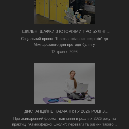
ШКІЛЬНІ ШАФКИ З ІСТОРІЯМИ ПРО БУЛІНГ
З'ЯВИЛИСЯ В КИЄВІ
Соціальний проєкт "Шафка шкільних секретів" до
Міжнарожного дня протидії булінгу
12 травня 2026
ДИСТАНЦІЙНЕ НАВЧАННЯ У 2026 РОЦІ З
ТРИВОГАМИ ТА БЕЗ СВІТЛА: ЯК АСИНХРОННИЙ
Про асинхронний формат навчання в реаліях 2026 року на
ФОРМАТ РЯТУЄ ОСВІТНІЙ ПРОЦЕС
практиці "Атмосферної школи": переваги та ризики такого...