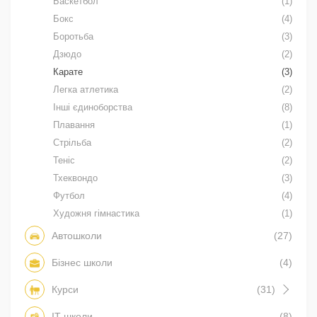
Баскетбол
(1)
Бокс
(4)
Боротьба
(3)
Дзюдо
(2)
Карате
(3)
Легка атлетика
(2)
Інші єдиноборства
(8)
Плавання
(1)
Стрільба
(2)
Теніс
(2)
Тхеквондо
(3)
Футбол
(4)
Художня гімнастика
(1)
Автошколи
(27)
Бізнес школи
(4)
Курси
(31)
IT школи
(8)