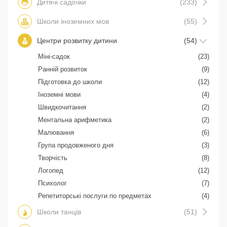
Дитячі садочки
(233)
Школи іноземних мов
(55)
Центри розвитку дитини
(54)
Міні-садок
(23)
Ранній розвиток
(9)
Підготовка до школи
(12)
Іноземні мови
(4)
Швидкочитання
(2)
Ментальна арифметика
(2)
Малювання
(6)
Група продовженого дня
(3)
Творчість
(8)
Логопед
(12)
Психолог
(7)
Репетиторські послуги по предметах
(4)
Школи танців
(51)