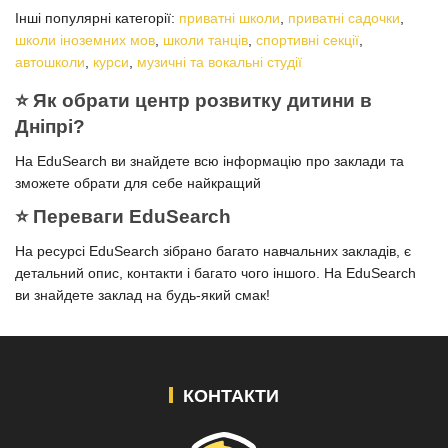
Інші популярні категорії:
приватні школи
,
приватні садочки
,
школи іноземних мов
,
школи танців
,
спортивні секції
,
автошколи
,
курси
,
музичні та вокальні студії
⭐️ Як обрати центр розвитку дитини в
Дніпрі?
На EduSearch ви знайдете всю інформацію про заклади та
зможете обрати для себе найкращий
⭐️ Переваги EduSearch
На ресурсі EduSearch зібрано багато навчальних закладів, є
детальний опис, контакти і багато чого іншого. На EduSearch
ви знайдете заклад на будь-який смак!
КОНТАКТИ