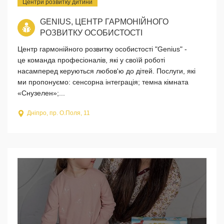
Центри розвитку дитини
GENIUS, ЦЕНТР ГАРМОНІЙНОГО
РОЗВИТКУ ОСОБИСТОСТІ
Центр гармонійного розвитку особистості "Genius" -
це команда професіоналів, які у своїй роботі
насамперед керуються любов'ю до дітей. Послуги, які
ми пропонуємо: сенсорна інтеграція; темна кімната
«Снузелен»;...
Дніпро, пр. О.Поля, 11