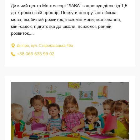
Дитячий центр Монтессорі "ЛАВА" запрошує діток від 1,5
до 7 років і свій простір. Послуги центру: англійська
мова, всебічний розвиток, іноземні мови, малювання,
міні-садок, підготовка до школи, психолог, ранній
розвиток,...
Дніпро, вул. Староказацька 46а
+38 066 635 99 02