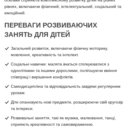
оскільки сприяють комплексному розвитку дітей на різних
рівнях, включаючи фізичний, інтелектуальний, соціальний та
емоційний.
ПЕРЕВАГИ РОЗВИВАЮЧИХ
ЗАНЯТЬ ДЛЯ ДІТЕЙ
Загальний розвиток, включаючи фізичну моторику,
мовлення, креативність та інтелект.
Соціальні навички: малята вчаться спілкуюватися з
однолітками та іншими дорослими, поліпшуючи вміння
співпраці і вирішення конфліктів.
Самодисципліна та відповідальність завдяки регулярним
урокам.
Діти опановують нові предмети, розширюючи свій кругозір
та інтереси.
Розвивальні заняття, такі як музика, малювання, танці,
сприяють креативності та самовираженню.