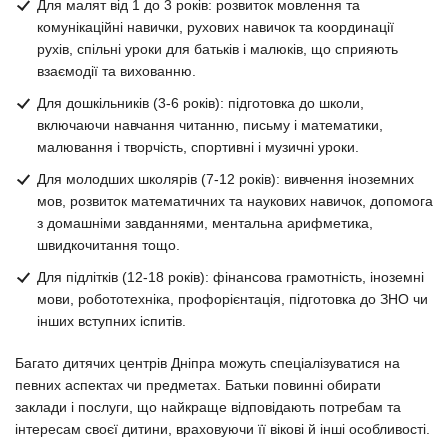
Для малят від 1 до 3 років: розвиток мовлення та
комунікаційні навички, рухових навичок та координації
рухів, спільні уроки для батьків і малюків, що сприяють
взаємодії та вихованню.
Для дошкільників (3-6 років): підготовка до школи,
включаючи навчання читанню, письму і математики,
малювання і творчість, спортивні і музичні уроки.
Для молодших школярів (7-12 років): вивчення іноземних
мов, розвиток математичних та наукових навичок, допомога
з домашніми завданнями, ментальна арифметика,
швидкочитання тощо.
Для підлітків (12-18 років): фінансова грамотність, іноземні
мови, робототехніка, профорієнтація, підготовка до ЗНО чи
інших вступних іспитів.
Багато дитячих центрів Дніпра можуть спеціалізуватися на
певних аспектах чи предметах. Батьки повинні обирати
заклади і послуги, що найкраще відповідають потребам та
інтересам своєї дитини, враховуючи її вікові й інші особливості.