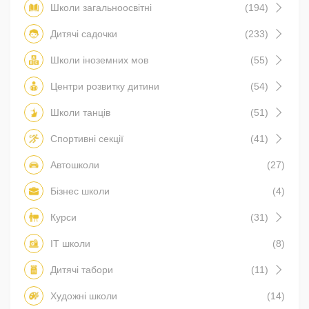
Школи загальноосвітні
(194)
Дитячі садочки
(233)
Школи іноземних мов
(55)
Центри розвитку дитини
(54)
Школи танців
(51)
Спортивні секції
(41)
Автошколи
(27)
Бізнес школи
(4)
Курси
(31)
IT школи
(8)
Дитячі табори
(11)
Художні школи
(14)