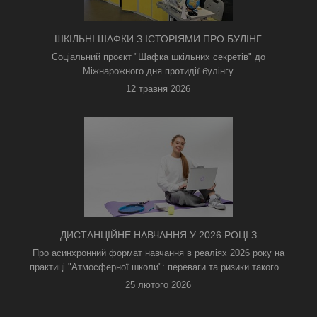
ШКІЛЬНІ ШАФКИ З ІСТОРІЯМИ ПРО БУЛІНГ
З'ЯВИЛИСЯ В КИЄВІ
Соціальний проєкт "Шафка шкільних секретів" до
Міжнарожного дня протидії булінгу
12 травня 2026
ДИСТАНЦІЙНЕ НАВЧАННЯ У 2026 РОЦІ З
ТРИВОГАМИ ТА БЕЗ СВІТЛА: ЯК АСИНХРОННИЙ
Про асинхронний формат навчання в реаліях 2026 року на
ФОРМАТ РЯТУЄ ОСВІТНІЙ ПРОЦЕС
практиці "Атмосферної школи": переваги та ризики такого...
25 лютого 2026