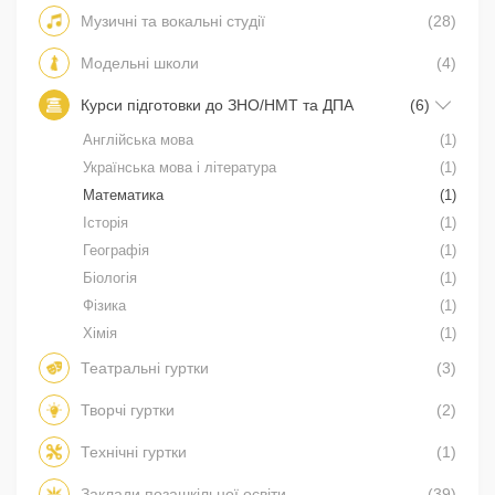
Музичні та вокальні студії
(28)
Модельні школи
(4)
Курси підготовки до ЗНО/НМТ та ДПА
(6)
Англійська мова
(1)
Українська мова і література
(1)
Математика
(1)
Історія
(1)
Географія
(1)
Біологія
(1)
Фізика
(1)
Хімія
(1)
Театральні гуртки
(3)
Творчі гуртки
(2)
Технічні гуртки
(1)
Заклади позашкільної освіти
(39)