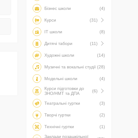
Бізнес школи
(4)
Курси
(31)
IT школи
(8)
Дитячі табори
(11)
Художні школи
(14)
Музичні та вокальні студії
(28)
Модельні школи
(4)
Курси підготовки до
(6)
ЗНО/НМТ та ДПА
Театральні гуртки
(3)
Творчі гуртки
(2)
Технічні гуртки
(1)
Заклади позашкільної