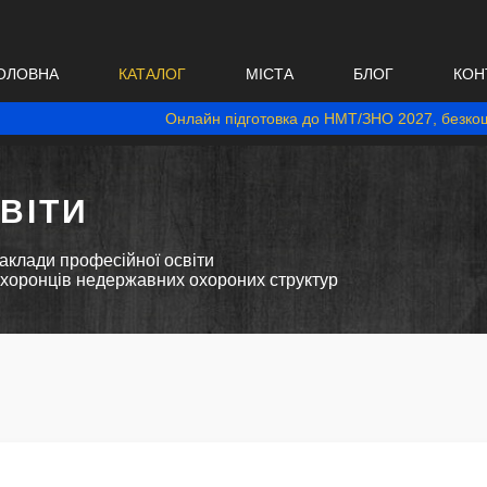
ОЛОВНА
КАТАЛОГ
МІСТА
БЛОГ
КОН
Онлайн підготовка до НМТ/ЗНО 2027, безкош
ВІТИ
аклади професійної освіти
 охоронців недержавних охороних структур