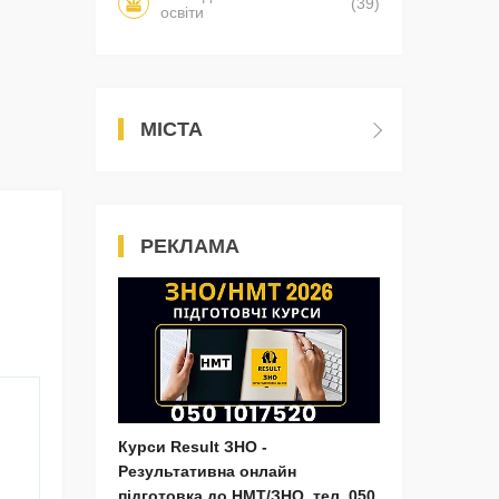
(39)
освіти
МІСТА
РЕКЛАМА
Курси Result ЗНО -
Результативна онлайн
підготовка до НМТ/ЗНО, тел. 050