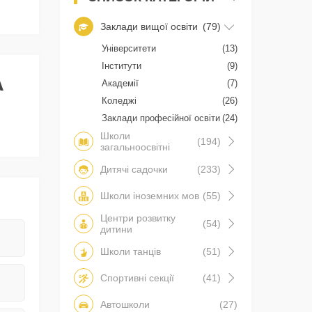
Заклади вищої освіти
(79)
Університети
(13)
Інститути
(9)
А
Академії
(7)
Коледжі
(26)
Заклади професійної освіти
(24)
Школи
(194)
загальноосвітні
Дитячі садочки
(233)
Школи іноземних мов
(55)
Центри розвитку
(54)
дитини
Школи танців
(51)
Спортивні секції
(41)
Автошколи
(27)