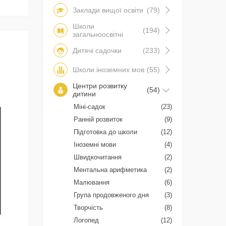
Заклади вищої освіти
(79)
Школи
(194)
загальноосвітні
Дитячі садочки
(233)
Школи іноземних мов
(55)
Центри розвитку
(54)
дитини
Міні-садок
(23)
Ранній розвиток
(9)
Підготовка до школи
(12)
Іноземні мови
(4)
Швидкочитання
(2)
Ментальна арифметика
(2)
Малювання
(6)
Група продовженого дня
(3)
Творчість
(8)
Логопед
(12)