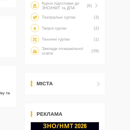
Курси підготовки до
(6)
ЗНО/НМТ та ДПА
Театральні гуртки
(3)
Творчі гуртки
(2)
Технічні гуртки
(1)
Заклади позашкільної
(39)
освіти
МІСТА
іку та
РЕКЛАМА