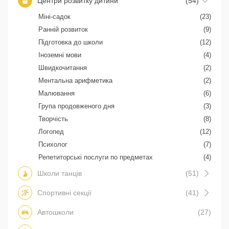
Центри розвитку дитини
(54)
Міні-садок
(23)
Ранній розвиток
(9)
Підготовка до школи
(12)
Іноземні мови
(4)
Швидкочитання
(2)
Ментальна арифметика
(2)
Малювання
(6)
Група продовженого дня
(3)
Творчість
(8)
Логопед
(12)
Психолог
(7)
Репетиторські послуги по предметах
(4)
Школи танців
(51)
Спортивні секції
(41)
Автошколи
(27)