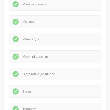
Майстер-класи
Малювання
Міні-садок
Музичні заняття
Підготовка до школи
Танці
Творчість