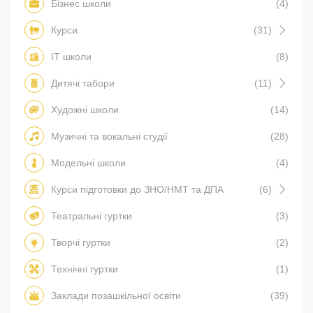
Бізнес школи
(4)
Курси
(31)
IT школи
(8)
Дитячі табори
(11)
Художні школи
(14)
Музичні та вокальні студії
(28)
Модельні школи
(4)
Курси підготовки до ЗНО/НМТ та ДПА
(6)
Театральні гуртки
(3)
Творчі гуртки
(2)
Технічні гуртки
(1)
Заклади позашкільної освіти
(39)