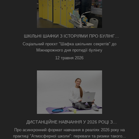
ШКІЛЬНІ ШАФКИ З ІСТОРІЯМИ ПРО БУЛІНГ
З'ЯВИЛИСЯ В КИЄВІ
Соціальний проєкт "Шафка шкільних секретів" до
Міжнарожного дня протидії булінгу
12 травня 2026
ДИСТАНЦІЙНЕ НАВЧАННЯ У 2026 РОЦІ З
ТРИВОГАМИ ТА БЕЗ СВІТЛА: ЯК АСИНХРОННИЙ
Про асинхронний формат навчання в реаліях 2026 року на
ФОРМАТ РЯТУЄ ОСВІТНІЙ ПРОЦЕС
практиці "Атмосферної школи": переваги та ризики такого...