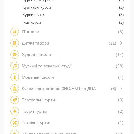
Кулінарні курси
(2)
Курси шиття
(3)
Інші курси
(2)
IT школи
(8)
Дитячі табори
(11)
Художні школи
(14)
Музичні та вокальні студії
(28)
Модельні школи
(4)
Курси підготовки до ЗНО/НМТ та ДПА
(6)
Театральні гуртки
(3)
Творчі гуртки
(2)
Технічні гуртки
(1)
Заклади позашкільної освіти
(39)