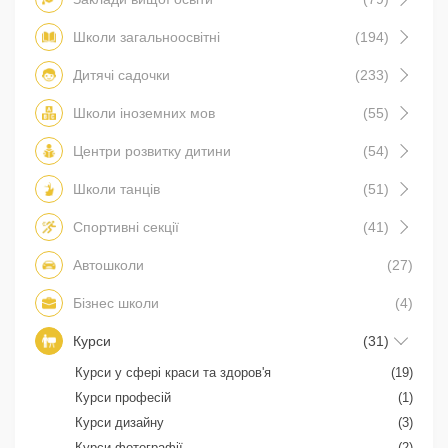
Школи загальноосвітні
(194)
Дитячі садочки
(233)
Школи іноземних мов
(55)
Центри розвитку дитини
(54)
Школи танців
(51)
Спортивні секції
(41)
Автошколи
(27)
Бізнес школи
(4)
Курси
(31)
Курси у сфері краси та здоров'я
(19)
Курси професій
(1)
Курси дизайну
(3)
Курси фотографії
(2)