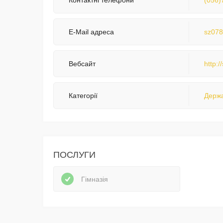
Контактні телефони
(056)
E-Mail адреса
sz078
Вебсайт
http:
Категорії
Держа
ПОСЛУГИ
Гімназія