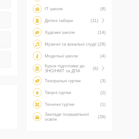
IT школи
(8)
Дитячі табори
(11)
Художні школи
(14)
Музичні та вокальні студії
(28)
Модельні школи
(4)
Курси підготовки до
(6)
ЗНО/НМТ та ДПА
Театральні гуртки
(3)
Творчі гуртки
(2)
Технічні гуртки
(1)
Заклади позашкільної
(39)
освіти