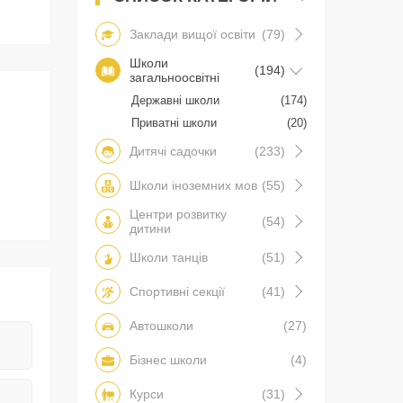
Заклади вищої освіти
(79)
Школи
(194)
загальноосвітні
Державні школи
(174)
Приватні школи
(20)
Дитячі садочки
(233)
Школи іноземних мов
(55)
Центри розвитку
(54)
дитини
Школи танців
(51)
Спортивні секції
(41)
Автошколи
(27)
Бізнес школи
(4)
Курси
(31)