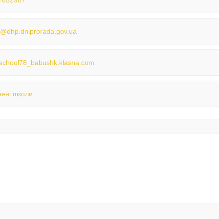
7652987
@dhp.dniprorada.gov.ua
//school78_babushk.klasna.com
вні школи