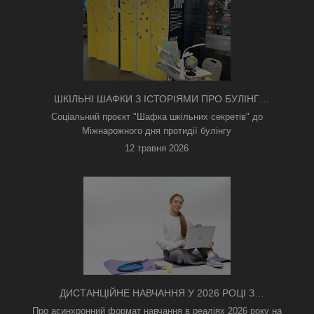
ШКІЛЬНІ ШАФКИ З ІСТОРІЯМИ ПРО БУЛІНГ
З'ЯВИЛИСЯ В КИЄВІ
Соціальний проєкт "Шафка шкільних секретів" до
Міжнарожного дня протидії булінгу
12 травня 2026
ДИСТАНЦІЙНЕ НАВЧАННЯ У 2026 РОЦІ З
ТРИВОГАМИ ТА БЕЗ СВІТЛА: ЯК АСИНХРОННИЙ
Про асинхронний формат навчання в реаліях 2026 року на