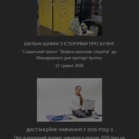
ШКІЛЬНІ ШАФКИ З ІСТОРІЯМИ ПРО БУЛІНГ
З'ЯВИЛИСЯ В КИЄВІ
Соціальний проєкт "Шафка шкільних секретів" до
Міжнарожного дня протидії булінгу
12 травня 2026
ДИСТАНЦІЙНЕ НАВЧАННЯ У 2026 РОЦІ З
ТРИВОГАМИ ТА БЕЗ СВІТЛА: ЯК АСИНХРОННИЙ
Про асинхронний формат навчання в реаліях 2026 року на