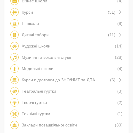
Бізнес школи
(4)
Курси
(31)
IT школи
(8)
Дитячі табори
(11)
Художні школи
(14)
Музичні та вокальні студії
(28)
Модельні школи
(4)
Курси підготовки до ЗНО/НМТ та ДПА
(6)
Театральні гуртки
(3)
Творчі гуртки
(2)
Технічні гуртки
(1)
Заклади позашкільної освіти
(39)