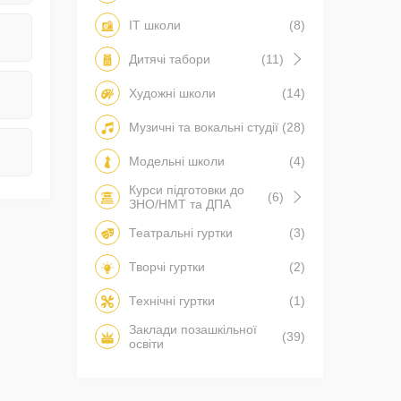
IT школи
(8)
Дитячі табори
(11)
Художні школи
(14)
Музичні та вокальні студії
(28)
Модельні школи
(4)
Курси підготовки до
(6)
ЗНО/НМТ та ДПА
Театральні гуртки
(3)
Творчі гуртки
(2)
Технічні гуртки
(1)
Заклади позашкільної
(39)
освіти