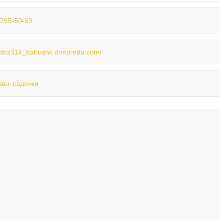
 765-50-69
//dnz314_babushk.dnepredu.com/
вні садочки