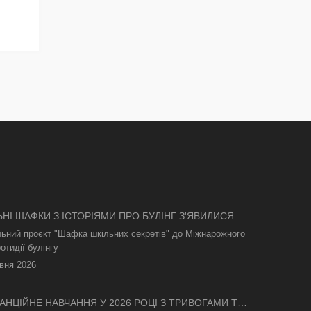
ЬНІ ШАФКИ З ІСТОРІЯМИ ПРО БУЛІНГ З'ЯВИЛИСЯ В
І
льний проєкт "Шафка шкільних секретів" до Міжнарожного
отидії булінгу
вня 2026
АНЦІЙНЕ НАВЧАННЯ У 2026 РОЦІ З ТРИВОГАМИ ТА