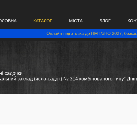
ОЛОВНА
КАТАЛОГ
МІСТА
БЛОГ
КОН
Онлайн підготовка до НМТ/ЗНО 2027, безкош
і садочки
льний заклад (ясла-садок) № 314 комбінованого типу" Дніпр