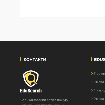
КОНТАКТИ
EDU
Про пр
Умови 
Як дод
Умови 
Спеціалізований сервіс пошуку
навчальних закладів України