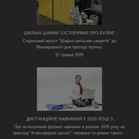
ШКІЛЬНІ ШАФКИ З ІСТОРІЯМИ ПРО БУЛІНГ
З'ЯВИЛИСЯ В КИЄВІ
Соціальний проєкт "Шафка шкільних секретів" до
Міжнарожного дня протидії булінгу
12 травня 2026
ДИСТАНЦІЙНЕ НАВЧАННЯ У 2026 РОЦІ З
ТРИВОГАМИ ТА БЕЗ СВІТЛА: ЯК АСИНХРОННИЙ
Про асинхронний формат навчання в реаліях 2026 року на
ФОРМАТ РЯТУЄ ОСВІТНІЙ ПРОЦЕС
практиці "Атмосферної школи": переваги та ризики такого...