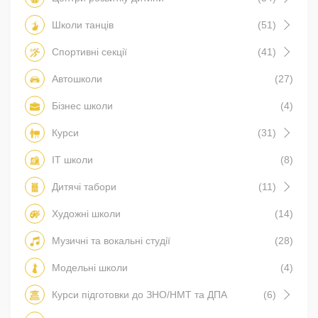
Школи танців
(51)
Спортивні секції
(41)
Автошколи
(27)
Бізнес школи
(4)
Курси
(31)
IT школи
(8)
Дитячі табори
(11)
Художні школи
(14)
Музичні та вокальні студії
(28)
Модельні школи
(4)
Курси підготовки до ЗНО/НМТ та ДПА
(6)