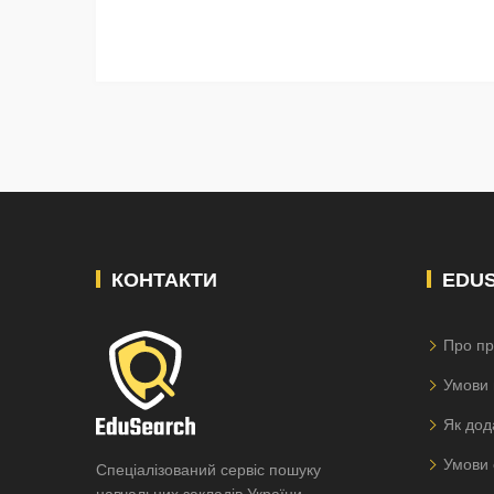
КОНТАКТИ
EDU
Про пр
Умови 
Як дод
Умови 
Спеціалізований сервіс пошуку
навчальних закладів України