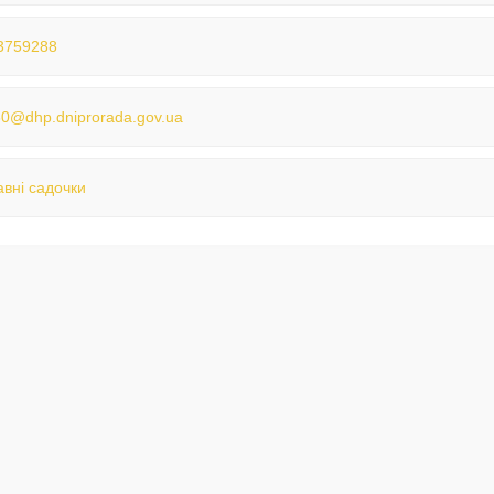
3759288
0@dhp.dniprorada.gov.ua
вні садочки