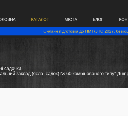
ОЛОВНА
КАТАЛОГ
МІСТА
БЛОГ
КОН
Онлайн підготовка до НМТ/ЗНО 2027, безкош
і садочки
льний заклад (ясла -садок) № 60 комбінованого типу" Дніпр