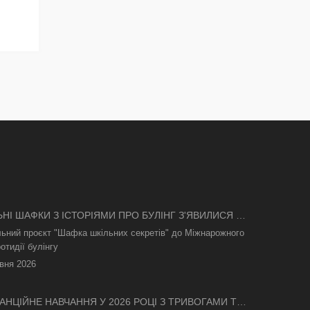
ЬНІ ШАФКИ З ІСТОРІЯМИ ПРО БУЛІНГ З'ЯВИЛИСЯ В
І
льний проєкт "Шафка шкільних секретів" до Міжнарожного
отидії булінгу
вня 2026
АНЦІЙНЕ НАВЧАННЯ У 2026 РОЦІ З ТРИВОГАМИ ТА