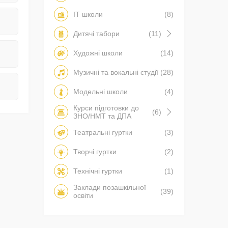
IT школи
(8)
Дитячі табори
(11)
Художні школи
(14)
Музичні та вокальні студії
(28)
Модельні школи
(4)
Курси підготовки до
(6)
ЗНО/НМТ та ДПА
Театральні гуртки
(3)
Творчі гуртки
(2)
Технічні гуртки
(1)
Заклади позашкільної
(39)
освіти