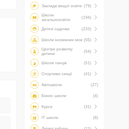
Заклади вищої освіти
(79)
Школи
(194)
загальноосвітні
Дитячі садочки
(233)
Школи іноземних мов
(55)
Центри розвитку
(54)
дитини
Школи танців
(51)
Спортивні секції
(41)
Автошколи
(27)
Бізнес школи
(4)
Курси
(31)
IT школи
(8)
Дитячі табори
(11)