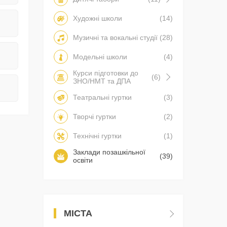
Художні школи
(14)
Музичні та вокальні студії
(28)
Модельні школи
(4)
Курси підготовки до
(6)
ЗНО/НМТ та ДПА
Театральні гуртки
(3)
Творчі гуртки
(2)
Технічні гуртки
(1)
Заклади позашкільної
(39)
освіти
МІСТА