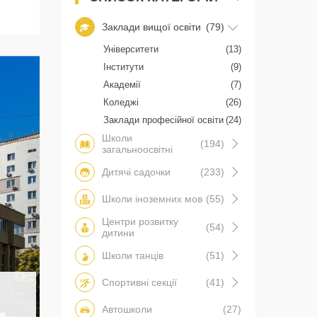
Заклади вищої освіти
(79)
Університети
(13)
Інститути
(9)
Академії
(7)
Коледжі
(26)
Заклади професійної освіти
(24)
Школи
(194)
загальноосвітні
Дитячі садочки
(233)
Школи іноземних мов
(55)
Центри розвитку
(54)
дитини
Школи танців
(51)
Спортивні секції
(41)
Автошколи
(27)