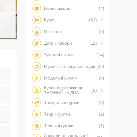
Бізнес школи
(4)
Курси
(31)
IT школи
(8)
Дитячі табори
(11)
Художні школи
(14)
Музичні та вокальні студії
(28)
Модельні школи
(4)
Курси підготовки до
(6)
ЗНО/НМТ та ДПА
Театральні гуртки
(3)
Творчі гуртки
(2)
Технічні гуртки
(1)
Заклади позашкільної