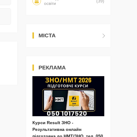
(39)
освіти
МІСТА
РЕКЛАМА
Курси Result ЗНО -
Результативна онлайн
підготовка до НМТ/ЗНО, тел. 050