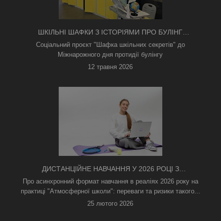
ШКІЛЬНІ ШАФКИ З ІСТОРІЯМИ ПРО БУЛІНГ
З'ЯВИЛИСЯ В КИЄВІ
Соціальний проєкт "Шафка шкільних секретів" до
Міжнарожного дня протидії булінгу
12 травня 2026
ДИСТАНЦІЙНЕ НАВЧАННЯ У 2026 РОЦІ З
ТРИВОГАМИ ТА БЕЗ СВІТЛА: ЯК АСИНХРОННИЙ
Про асинхронний формат навчання в реаліях 2026 року на
ФОРМАТ РЯТУЄ ОСВІТНІЙ ПРОЦЕС
практиці "Атмосферної школи": переваги та ризики такого...
25 лютого 2026