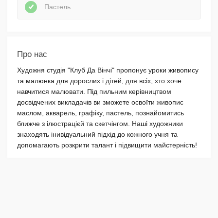
Пастель
Про нас
Художня студія "Клуб Да Вінчі" пропонує уроки живопису
та малюнка для дорослих і дітей, для всіх, хто хоче
навчитися малювати. Під пильним керівництвом
досвідчених викладачів ви зможете освоїти живопис
маслом, акварель, графіку, пастель, познайомитись
ближче з ілюстрацієй та скетчінгом. Наші художники
знаходять інивідуальний підхід до кожного учня та
допомагають розкрити талант і підвищити майстерність!