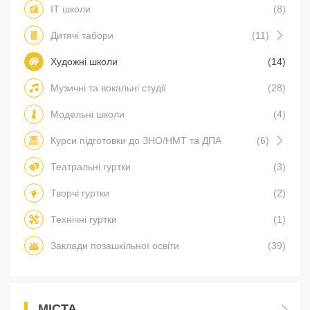
IT школи
(8)
Дитячі табори
(11)
Художні школи
(14)
Музичні та вокальні студії
(28)
Модельні школи
(4)
Курси підготовки до ЗНО/НМТ та ДПА
(6)
Театральні гуртки
(3)
Творчі гуртки
(2)
Технічні гуртки
(1)
Заклади позашкільної освіти
(39)
МІСТА