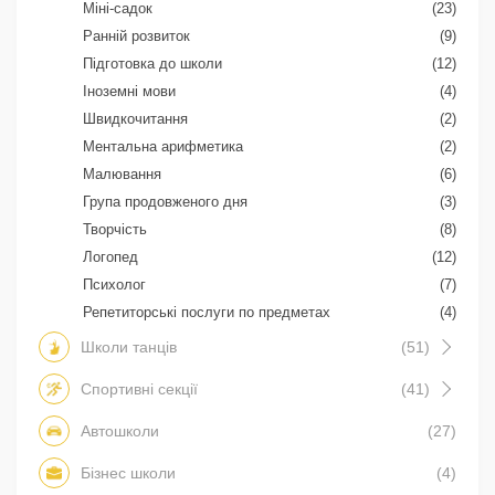
Міні-садок
(23)
Ранній розвиток
(9)
Підготовка до школи
(12)
Іноземні мови
(4)
Швидкочитання
(2)
Ментальна арифметика
(2)
Малювання
(6)
Група продовженого дня
(3)
Творчість
(8)
Логопед
(12)
Психолог
(7)
Репетиторські послуги по предметах
(4)
Школи танців
(51)
Спортивні секції
(41)
Автошколи
(27)
Бізнес школи
(4)