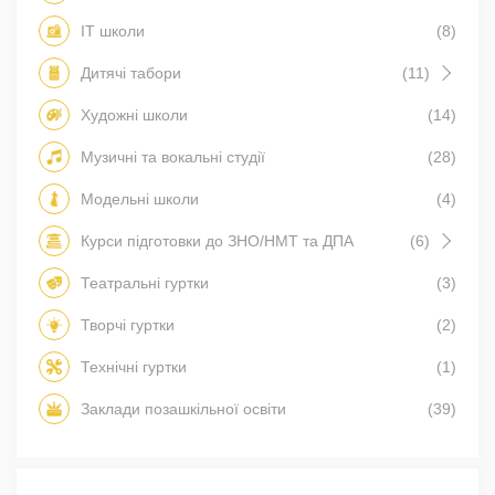
IT школи
(8)
Дитячі табори
(11)
Художні школи
(14)
Музичні та вокальні студії
(28)
Модельні школи
(4)
Курси підготовки до ЗНО/НМТ та ДПА
(6)
Театральні гуртки
(3)
Творчі гуртки
(2)
Технічні гуртки
(1)
Заклади позашкільної освіти
(39)