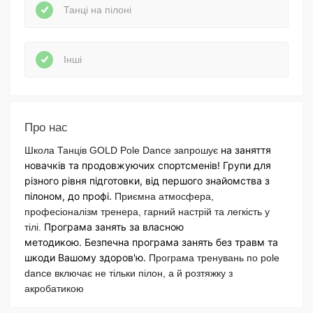
Танці на пілоні
Інші
Про нас
на заняття
Школа Танців GOLD Pole Dance запрошує
новачків та продовжуючих спортсменів! Групи для
різного рівня підготовки, від першого знайомства з
пілоном, до профі.
Приємна атмосфера,
професіоналізм тренера, гарний настрій та легкість у
Програма занять за власною
тілі.
методикою. Безпечна програма занять без травм та
шкоди Вашому здоров'ю.
Програма тренувань по pole
dance включає не тільки пілон, а й розтяжку з
акробатикою