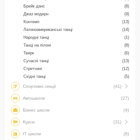
Брейк данс
(8)
Джаз модерн
(9)
Контемп
(13)
Латиноамериканські танці
(14)
Народні танці
(1)
Танці на пілоні
(8)
Тверк
(6)
Сучасні танці
(13)
Стретчинг
(12)
Східні танці
(5)
Спортивні секції
(41)
Автошколи
(27)
Бізнес школи
(4)
Курси
(31)
IT школи
(8)