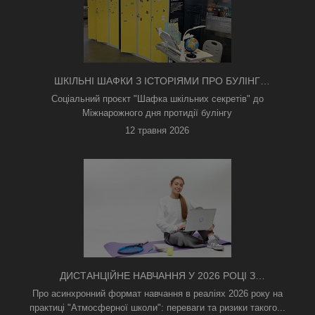
ШКІЛЬНІ ШАФКИ З ІСТОРІЯМИ ПРО БУЛІНГ
З'ЯВИЛИСЯ В КИЄВІ
Соціальний проєкт "Шафка шкільних секретів" до
Міжнарожного дня протидії булінгу
12 травня 2026
ДИСТАНЦІЙНЕ НАВЧАННЯ У 2026 РОЦІ З
ТРИВОГАМИ ТА БЕЗ СВІТЛА: ЯК АСИНХРОННИЙ
Про асинхронний формат навчання в реаліях 2026 року на
ФОРМАТ РЯТУЄ ОСВІТНІЙ ПРОЦЕС
практиці "Атмосферної школи": переваги та ризики такого...