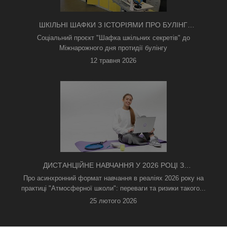
ШКІЛЬНІ ШАФКИ З ІСТОРІЯМИ ПРО БУЛІНГ
З'ЯВИЛИСЯ В КИЄВІ
Соціальний проєкт "Шафка шкільних секретів" до
Міжнарожного дня протидії булінгу
12 травня 2026
ДИСТАНЦІЙНЕ НАВЧАННЯ У 2026 РОЦІ З
ТРИВОГАМИ ТА БЕЗ СВІТЛА: ЯК АСИНХРОННИЙ
Про асинхронний формат навчання в реаліях 2026 року на
ФОРМАТ РЯТУЄ ОСВІТНІЙ ПРОЦЕС
практиці "Атмосферної школи": переваги та ризики такого...
25 лютого 2026