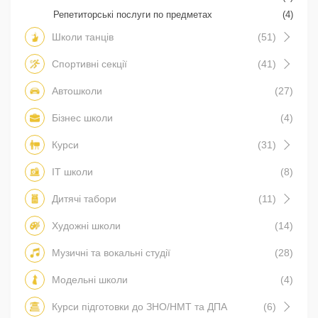
Репетиторські послуги по предметах
(4)
Школи танців
(51)
Спортивні секції
(41)
Автошколи
(27)
Бізнес школи
(4)
Курси
(31)
IT школи
(8)
Дитячі табори
(11)
Художні школи
(14)
Музичні та вокальні студії
(28)
Модельні школи
(4)
Курси підготовки до ЗНО/НМТ та ДПА
(6)