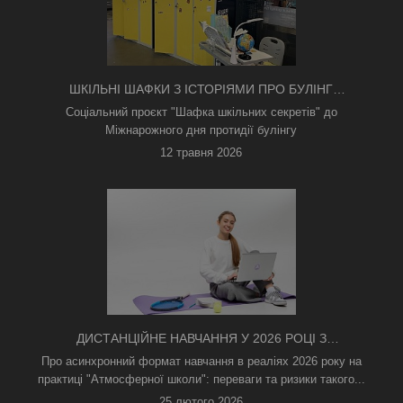
ШКІЛЬНІ ШАФКИ З ІСТОРІЯМИ ПРО БУЛІНГ
З'ЯВИЛИСЯ В КИЄВІ
Соціальний проєкт "Шафка шкільних секретів" до
Міжнарожного дня протидії булінгу
12 травня 2026
ДИСТАНЦІЙНЕ НАВЧАННЯ У 2026 РОЦІ З
ТРИВОГАМИ ТА БЕЗ СВІТЛА: ЯК АСИНХРОННИЙ
Про асинхронний формат навчання в реаліях 2026 року на
ФОРМАТ РЯТУЄ ОСВІТНІЙ ПРОЦЕС
практиці "Атмосферної школи": переваги та ризики такого...
25 лютого 2026