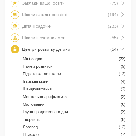
Заклади вищої освіти
(79)
Школи загальноосвітні
(194)
Дитячі садочки
(233)
Школи іноземних мов
(55)
Центри розвитку дитини
(54)
Міні-садок
(23)
Ранній розвиток
(9)
Підготовка до школи
(12)
Іноземні мови
(4)
Швидкочитання
(2)
Ментальна арифметика
(2)
Малювання
(6)
Група продовженого дня
(3)
Творчість
(8)
Логопед
(12)
Психолог
(7)