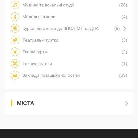
Музичні та вокальні студії
(28)
Модельні школи
(4)
Курси підготовки до ЗНО/НМТ та ДПА
(6)
Театральні гуртки
(3)
Творчі гуртки
(2)
Технічні гуртки
(1)
Заклади позашкільної освіти
(39)
МІСТА