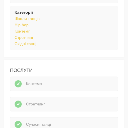
Категорії
Школи танців
Hip hop
Контемп
Стретчинг
Східні танці
ПОСЛУГИ
Контемп
Стретчинг
Сучасні танці