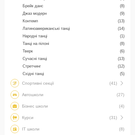
Брейк данс
(8)
Джаз модерн
(9)
Контемп
(13)
Латиноамериканські танці
(14)
Народні танці
(1)
Танці на пілоні
(8)
Тверк
(6)
Сучасні танці
(13)
Стретчинг
(12)
Східні танці
(5)
Спортивні секції
(41)
Автошколи
(27)
Бізнес школи
(4)
Курси
(31)
IT школи
(8)