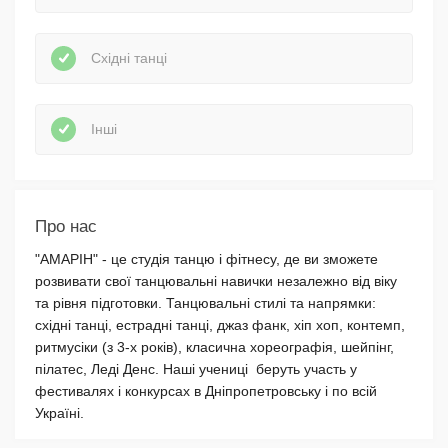
Східні танці
Інші
Про нас
"АМАРІН" - це студія танцю і фітнесу, де ви зможете
розвивати свої танцювальні навички незалежно від віку
та рівня підготовки. Танцювальні стилі та напрямки:
східні танці, естрадні танці, джаз фанк, хіп хоп, контемп,
ритмусіки (з 3-х років), класична хореографія, шейпінг,
пілатес, Леді Денс. Наші учениці беруть участь у
фестивалях і конкурсах в Дніпропетровську і по всій
Україні.