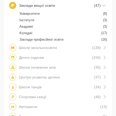
Заклади вищої освіти
(47)
Університети
(8)
Інститути
(3)
Академії
(3)
Коледжі
(17)
Заклади професійної освіти
(16)
Школи загальноосвітні
(138)
Дитячі садочки
(155)
Школи іноземних мов
(35)
Центри розвитку дитини
(37)
Школи танців
(34)
Спортивні секції
(46)
Автошколи
(13)