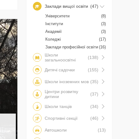
Заклади вищої освіти
(47)
Університети
(8)
Інститути
(3)
Академії
(3)
Коледжі
(17)
Заклади професійної освіти
(16)
Школи
(138)
загальноосвітні
Дитячі садочки
(155)
Школи іноземних мов
(35)
Центри розвитку
(37)
дитини
Школи танців
(34)
Спортивні секції
(46)
Автошколи
(13)