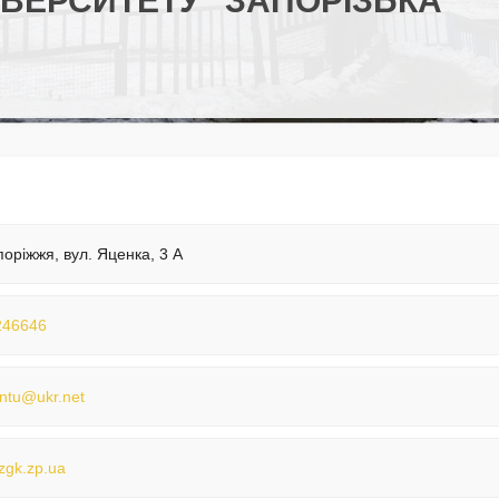
ВЕРСИТЕТУ "ЗАПОРІЗЬКА
поріжжя, вул. Яценка, 3 А
246646
ntu@ukr.net
/zgk.zp.ua