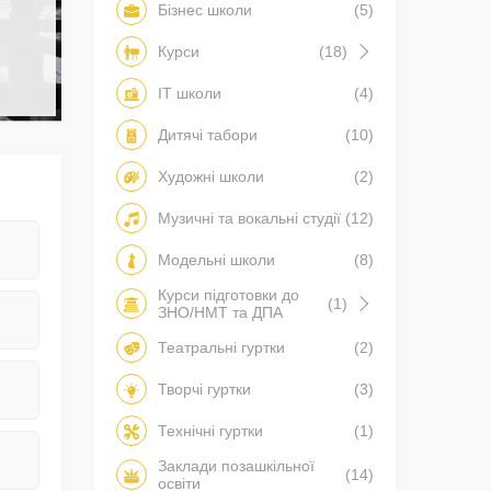
Бізнес школи
(5)
Курси
(18)
IT школи
(4)
Дитячі табори
(10)
Художні школи
(2)
Музичні та вокальні студії
(12)
Модельні школи
(8)
Курси підготовки до
(1)
ЗНО/НМТ та ДПА
Театральні гуртки
(2)
Творчі гуртки
(3)
Технічні гуртки
(1)
Заклади позашкільної
(14)
освіти