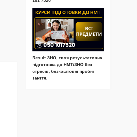
101 7520
Result ЗНО, твоя результативна
підготовка до НМТ/ЗНО без
стресів, безкоштовні пробні
занття.