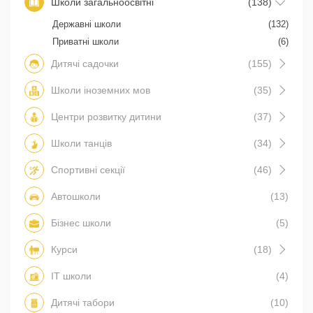
Школи загальноосвітні
(138)
Державні школи
(132)
Приватні школи
(6)
Дитячі садочки
(155)
Школи іноземних мов
(35)
Центри розвитку дитини
(37)
Школи танців
(34)
Спортивні секції
(46)
Автошколи
(13)
Бізнес школи
(5)
Курси
(18)
IT школи
(4)
Дитячі табори
(10)