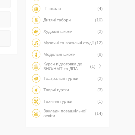
IT школи
(4)
Дитячі табори
(10)
Художні школи
(2)
Музичні та вокальні студії
(12)
Модельні школи
(8)
Курси підготовки до
(1)
ЗНО/НМТ та ДПА
Театральні гуртки
(2)
Творчі гуртки
(3)
Технічні гуртки
(1)
Заклади позашкільної
(14)
освіти