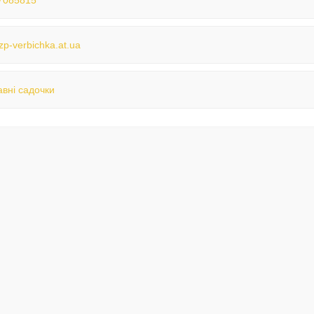
7085815
/zp-verbichka.at.ua
вні садочки