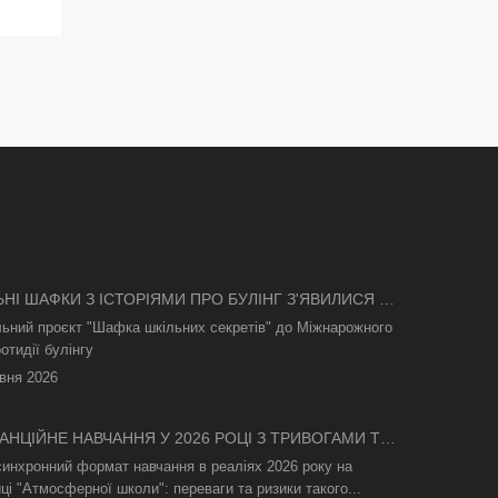
ЬНІ ШАФКИ З ІСТОРІЯМИ ПРО БУЛІНГ З'ЯВИЛИСЯ В
І
льний проєкт "Шафка шкільних секретів" до Міжнарожного
отидії булінгу
вня 2026
АНЦІЙНЕ НАВЧАННЯ У 2026 РОЦІ З ТРИВОГАМИ ТА
СВІТЛА: ЯК АСИНХРОННИЙ ФОРМАТ РЯТУЄ
синхронний формат навчання в реаліях 2026 року на
ТНІЙ ПРОЦЕС
ці "Атмосферної школи": переваги та ризики такого...