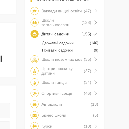
Заклади вищої освіти
(47)
Школи
(138)
загальноосвітні
Дитячі садочки
(155)
Державні садочки
(146)
Приватні садочки
(9)
І
Школи іноземних мов
(35)
Центри розвитку
(37)
дитини
Школи танців
(34)
Спортивні секції
(46)
Автошколи
(13)
Бізнес школи
(5)
Курси
(18)