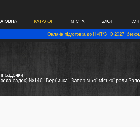
ОЛОВНА
КАТАЛОГ
МІСТА
БЛОГ
КОН
Онлайн підготовка до НМТ/ЗНО 2027, безкош
і садочки
сла-садок) №146 "Вербичка" Запорізької міської ради Запор