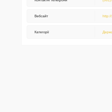
Контактні телефони
(061)
Вебсайт
http:/
Категорії
Держа