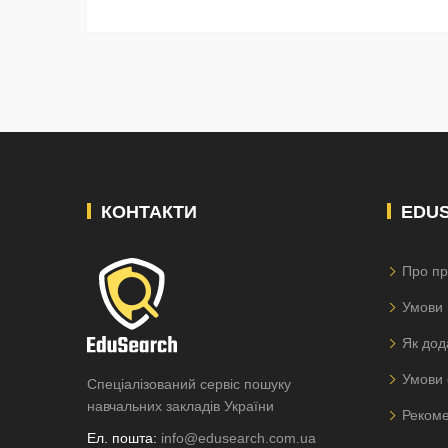
КОНТАКТИ
EDU
Про пр
Умови 
Як дод
Умови 
Спеціалізований сервіс пошуку
навчальних закладів України
Рекоме
Ел. пошта:
info@edusearch.com.ua