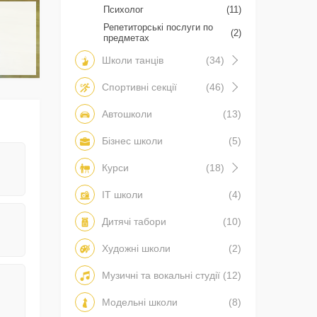
Психолог
(11)
Репетиторські послуги по
(2)
предметах
Школи танців
(34)
Спортивні секції
(46)
Автошколи
(13)
Бізнес школи
(5)
Курси
(18)
IT школи
(4)
Дитячі табори
(10)
Художні школи
(2)
Музичні та вокальні студії
(12)
Модельні школи
(8)