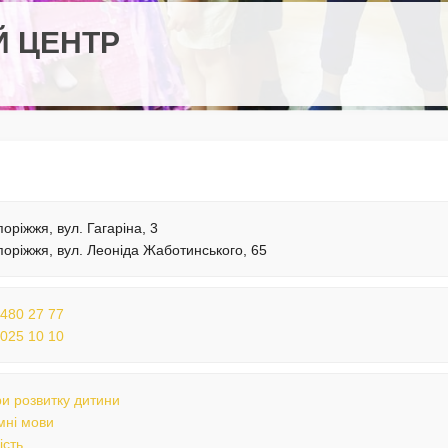
Й ЦЕНТР
поріжжя, вул. Гагаріна, 3
поріжжя, вул. Леоніда Жаботинського, 65
 480 27 77
 025 10 10
и розвитку дитини
мні мови
ість