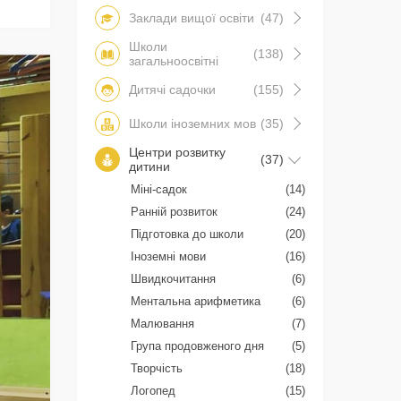
Заклади вищої освіти
(47)
Школи
(138)
загальноосвітні
Дитячі садочки
(155)
Школи іноземних мов
(35)
Центри розвитку
(37)
дитини
Міні-садок
(14)
Ранній розвиток
(24)
Підготовка до школи
(20)
Іноземні мови
(16)
Швидкочитання
(6)
Ментальна арифметика
(6)
Малювання
(7)
Група продовженого дня
(5)
Творчість
(18)
Логопед
(15)