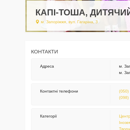
КАПІ-ТОША, ДИТЯЧИ
м. Запоріжжя, вул. Гагаріна, 3
КОНТАКТИ
Адреса
м. За
м. За
Контактні телефони
(050)
(098)
Категорії
Центр
Інозе
Творч