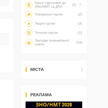
Курси підготовки до
(1)
ЗНО/НМТ та ДПА
Театральні гуртки
(2)
Творчі гуртки
(3)
Технічні гуртки
(1)
Заклади позашкільної
(14)
освіти
МІСТА
РЕКЛАМА