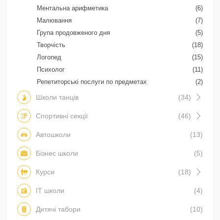
Ментальна арифметика
(6)
Малювання
(7)
Група продовженого дня
(5)
Творчість
(18)
Логопед
(15)
Психолог
(11)
Репетиторські послуги по предметах
(2)
Школи танців
(34)
Спортивні секції
(46)
Автошколи
(13)
Бізнес школи
(5)
Курси
(18)
IT школи
(4)
Дитячі табори
(10)