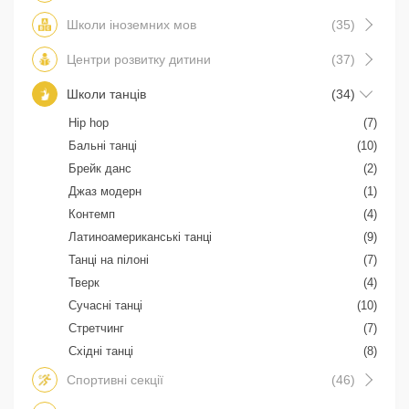
Школи іноземних мов
(35)
Центри розвитку дитини
(37)
Школи танців
(34)
Hip hop
(7)
Бальні танці
(10)
Брейк данс
(2)
Джаз модерн
(1)
Контемп
(4)
Латиноамериканські танці
(9)
Танці на пілоні
(7)
Тверк
(4)
Сучасні танці
(10)
Стретчинг
(7)
Східні танці
(8)
Спортивні секції
(46)