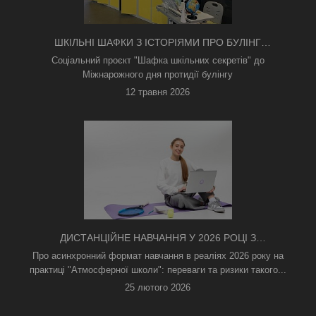
ШКІЛЬНІ ШАФКИ З ІСТОРІЯМИ ПРО БУЛІНГ
З'ЯВИЛИСЯ В КИЄВІ
Соціальний проєкт "Шафка шкільних секретів" до
Міжнарожного дня протидії булінгу
12 травня 2026
ДИСТАНЦІЙНЕ НАВЧАННЯ У 2026 РОЦІ З
ТРИВОГАМИ ТА БЕЗ СВІТЛА: ЯК АСИНХРОННИЙ
Про асинхронний формат навчання в реаліях 2026 року на
ФОРМАТ РЯТУЄ ОСВІТНІЙ ПРОЦЕС
практиці "Атмосферної школи": переваги та ризики такого...
25 лютого 2026