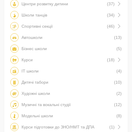
Центри розвитку дитини
(37)
Школи танців
(34)
Спортивні секції
(46)
Автошколи
(13)
Бізнес школи
(5)
Курси
(18)
IT школи
(4)
Дитячі табори
(10)
Художні школи
(2)
Музичні та вокальні студії
(12)
Модельні школи
(8)
Курси підготовки до ЗНО/НМТ та ДПА
(1)