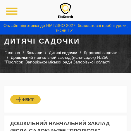
Онлайн підготовка до НМТ/ЗНО 2027, безкоштовні пробні уроки,
тисни ТУТ
ДИТЯЧІ САДОЧКИ
Головна
Заклади
Дитячі садочки
Державні садочки
Дошкільний навчальний заклад (ясла-садок) №256
"Пролісок" Запорізької міської ради Запорізької області
ФІЛЬТР
ДОШКІЛЬНИЙ НАВЧАЛЬНИЙ ЗАКЛАД
(ЯСЛА-САДОК) №256 "ПРОЛІСОК"