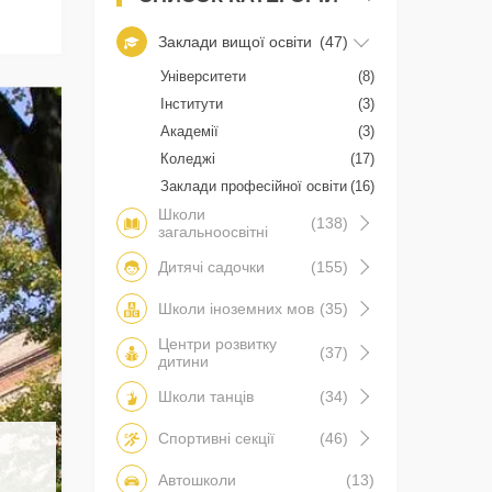
Заклади вищої освіти
(47)
Університети
(8)
Інститути
(3)
Академії
(3)
Коледжі
(17)
Заклади професійної освіти
(16)
Школи
(138)
загальноосвітні
Дитячі садочки
(155)
Школи іноземних мов
(35)
Центри розвитку
(37)
дитини
Школи танців
(34)
Спортивні секції
(46)
Автошколи
(13)