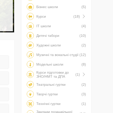
Бізнес школи
(5)
Курси
(18)
IT школи
(4)
Дитячі табори
(10)
Художні школи
(2)
Музичні та вокальні студії
(12)
Модельні школи
(8)
Курси підготовки до
(1)
ЗНО/НМТ та ДПА
Театральні гуртки
(2)
Творчі гуртки
(3)
Технічні гуртки
(1)
Заклади позашкільної