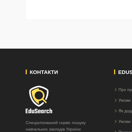
КОНТАКТИ
EDU
Про пр
Умови 
Як дод
Умови 
Спеціалізований сервіс пошуку
навчальних закладів України
Рекоме