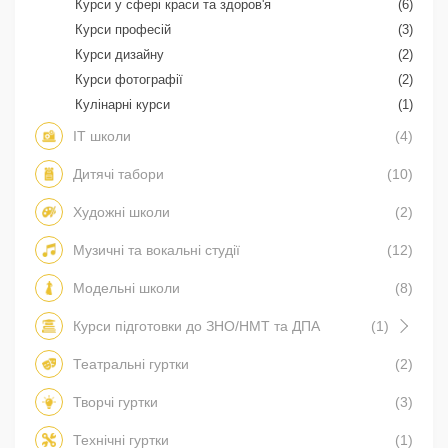
Курси у сфері краси та здоров'я
(6)
Курси професій
(3)
Курси дизайну
(2)
Курси фотографії
(2)
Кулінарні курси
(1)
IT школи
(4)
Дитячі табори
(10)
Художні школи
(2)
Музичні та вокальні студії
(12)
Модельні школи
(8)
Курси підготовки до ЗНО/НМТ та ДПА
(1)
Театральні гуртки
(2)
Творчі гуртки
(3)
Технічні гуртки
(1)