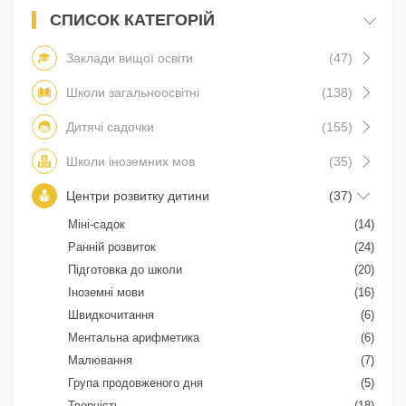
СПИСОК КАТЕГОРІЙ
Заклади вищої освіти
(47)
Школи загальноосвітні
(138)
Дитячі садочки
(155)
Школи іноземних мов
(35)
Центри розвитку дитини
(37)
Міні-садок
(14)
Ранній розвиток
(24)
Підготовка до школи
(20)
Іноземні мови
(16)
Швидкочитання
(6)
Ментальна арифметика
(6)
Малювання
(7)
Група продовженого дня
(5)
Творчість
(18)