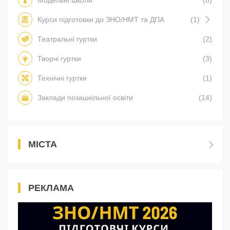
Курси підготовки до ЗНО/НМТ та ДПА
(1)
Театральні гуртки
(2)
Творчі гуртки
(3)
Технічні гуртки
(1)
Заклади позашкільної освіти
(14)
МІСТА
РЕКЛАМА