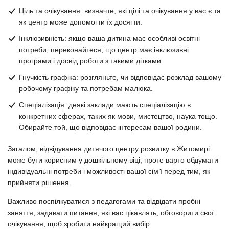
Ціль та очікування: визначте, які цілі та очікування у вас є та
як центр може допомогти їх досягти.
Інклюзивність: якщо ваша дитина має особливі освітні
потреби, переконайтеся, що центр має інклюзивні
програми і досвід роботи з такими дітками.
Гнучкість графіка: розгляньте, чи відповідає розклад вашому
робочому графіку та потребам малюка.
Спеціалізація: деякі заклади мають спеціалізацію в
конкретних сферах, таких як мови, мистецтво, наука тощо.
Обирайте той, що відповідає інтересам вашої родини.
Загалом, відвідування дитячого центру розвитку в Житомирі
може бути корисним у дошкільному віці, проте варто обдумати
індивідуальні потреби і можливості вашої сім’ї перед тим, як
прийняти рішення.
Важливо поспілкуватися з педагогами та відвідати пробні
заняття, задавати питання, які вас цікавлять, обговорити свої
очікування, щоб зробити найкращий вибір.