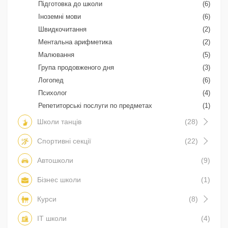
Підготовка до школи
(6)
Іноземні мови
(6)
Швидкочитання
(2)
Ментальна арифметика
(2)
Малювання
(5)
Група продовженого дня
(3)
Логопед
(6)
Психолог
(4)
Репетиторські послуги по предметах
(1)
Школи танців
(28)
Спортивні секції
(22)
Автошколи
(9)
Бізнес школи
(1)
Курси
(8)
IT школи
(4)