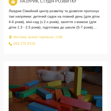
ЛАЗУРИК, СТУДІЯ РОЗВИТКУ
Лазурик Сімейний центр розвитку та дозвілля пропонує
такі напрямки: дитячий садок на повний день (для діток
4-6 років), міні-сад (з 2-х років), заняття з мамою (для
діток 1.3 - 2.5 років), підготовка до школи (5-7 років),...
Житомир, вулиця Чуднівська, 129В
093 275 9720