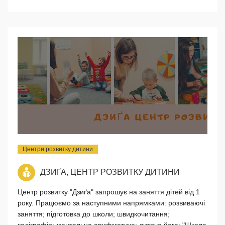
Центри розвитку дитини
ДЗИҐА, ЦЕНТР РОЗВИТКУ ДИТИНИ
Центр розвитку "Дзиґа" запрошує на заняття дітей від 1
року. Працюємо за наступними напрямками: розвиваючі
заняття; підготовка до школи; швидкочитання;
каліграфія; ментальна арифметика; дитяча йога; "Школа