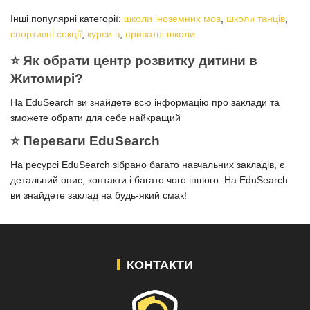
Інші популярні категорії:
школи іноземних мов
,
школи танців
,
спортивні секції
,
курси в
,
приватні школи
⭐️ Як обрати центр розвитку дитини в
Житомирі?
На EduSearch ви знайдете всю інформацію про заклади та
зможете обрати для себе найкращий
⭐️ Переваги EduSearch
На ресурсі EduSearch зібрано багато навчальних закладів, є
детальний опис, контакти і багато чого іншого. На EduSearch
ви знайдете заклад на будь-який смак!
КОНТАКТИ