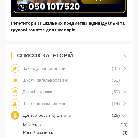
Репетитори зі шкільних предметів! Індивідуальні та
групові заняття для школярів
СПИСОК КАТЕГОРІЙ
Заклади вищої освіти
(31)
Школи загальноосвітні
(51)
Дитячі садочки
(50)
Школи іноземних мов
(14)
Центри розвитку дитини
(26)
Міні-садок
(10)
Ранній розвиток
(3)