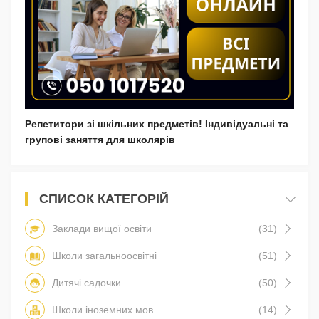
Репетитори зі шкільних предметів! Індивідуальні та
групові заняття для школярів
СПИСОК КАТЕГОРІЙ
Заклади вищої освіти
(31)
Школи загальноосвітні
(51)
Дитячі садочки
(50)
Школи іноземних мов
(14)