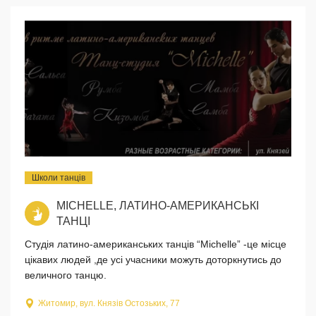
Школи танців
MICHELLE, ЛАТИНО-АМЕРИКАНСЬКІ
ТАНЦІ
Студія латино-американських танців “Michelle” -це місце
цікавих людей ,де усі учасники можуть доторкнутись до
величного танцю.
Житомир, вул. Князів Остозьких, 77