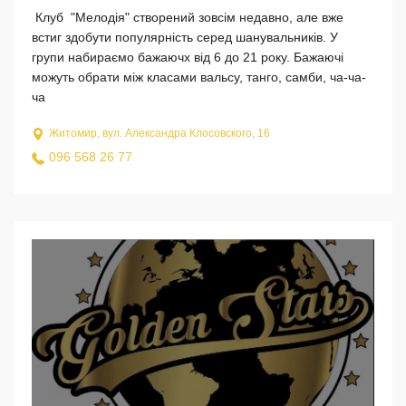
Клуб "Мелодія" створений зовсім недавно, але вже
встиг здобути популярність серед шанувальників. У
групи набираємо бажаючх від 6 до 21 року. Бажаючі
можуть обрати між класами вальсу, танго, самби, ча-ча-
ча
Житомир, вул. Александра Клосовского, 16
096 568 26 77