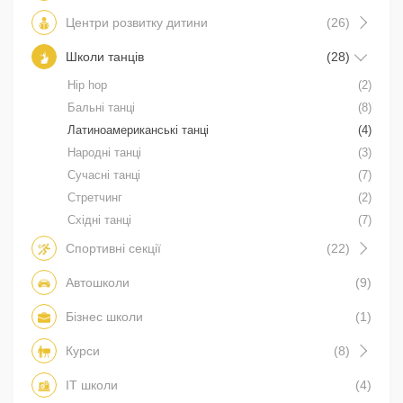
Центри розвитку дитини
(26)
Школи танців
(28)
Hip hop
(2)
Бальні танці
(8)
Латиноамериканські танці
(4)
Народні танці
(3)
Сучасні танці
(7)
Стретчинг
(2)
Східні танці
(7)
Спортивні секції
(22)
Автошколи
(9)
Бізнес школи
(1)
Курси
(8)
IT школи
(4)