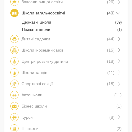
Заклади вищої освіти
(26)
Школи загальноосвітні
(40)
Державні школи
(39)
Приватні школи
(1)
Дитячі садочки
(44)
Школи іноземних мов
(15)
Центри розвитку дитини
(18)
Школи танців
(11)
Спортивні секції
(18)
Автошколи
(11)
Бізнес школи
(1)
Курси
(8)
IT школи
(2)